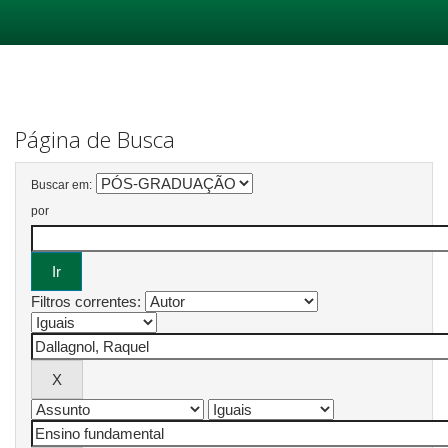
Skip
navigation
Página de Busca
Buscar em:
por
Filtros correntes: