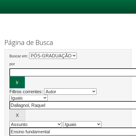
Skip
navigation
Página de Busca
Buscar em:
por
Filtros correntes: