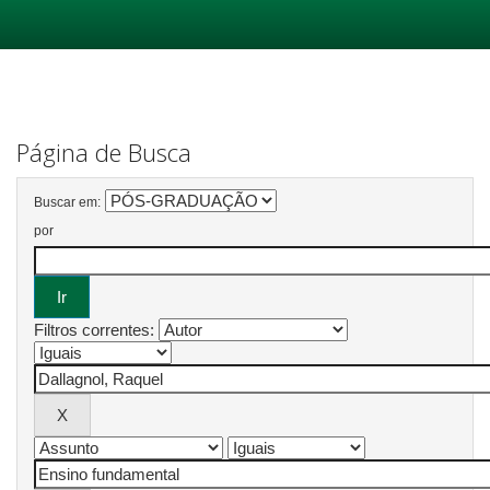
Skip
navigation
Página de Busca
Buscar em:
por
Filtros correntes: