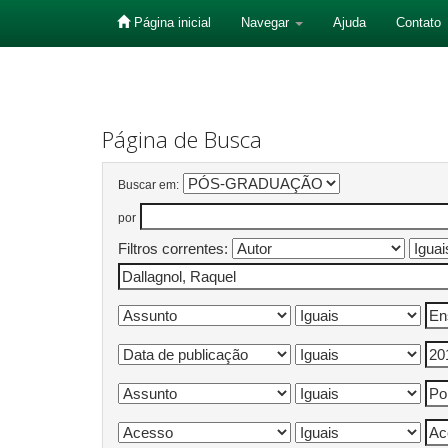
Página inicial
Navegar
Ajuda
Contato
Skip
navigation
Página de Busca
Buscar em:
por
Filtros correntes: