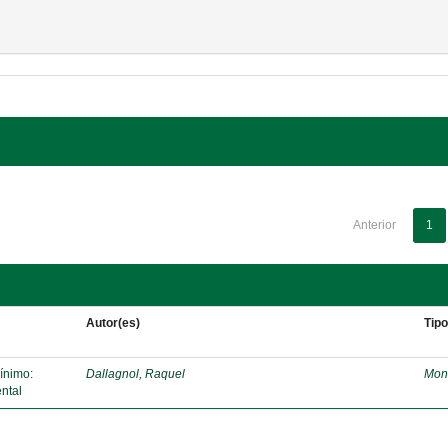
Anterior
1
Autor(es)
Tip
mínimo:
Dallagnol, Raquel
Mon
ntal