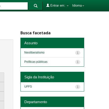
Entrar em:
Idioma
Busca facetada
Assunto
Neoliberalismo
1
Políticas públicas
1
Sigla da Instituição
UFFS
1
Departamento