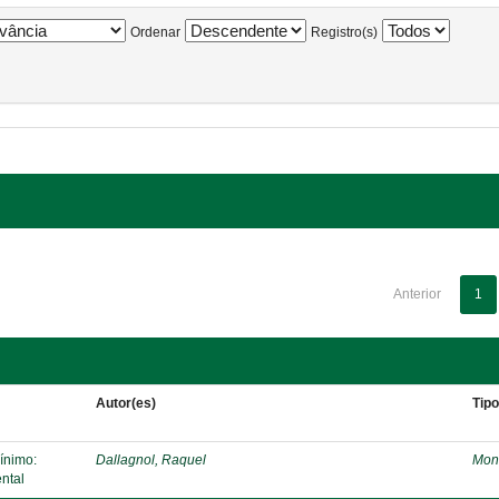
Ordenar
Registro(s)
Anterior
1
Autor(es)
Tip
mínimo:
Dallagnol, Raquel
Mon
ntal