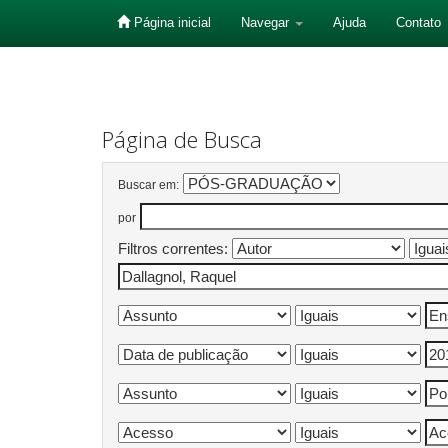
Página inicial
Navegar
Ajuda
Contato
Skip
navigation
Página de Busca
Buscar em:
por
Filtros correntes: