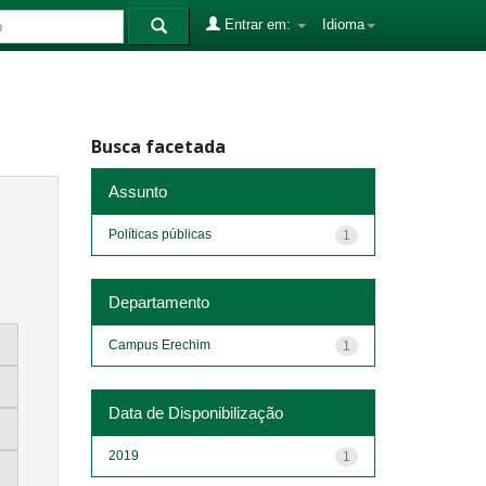
Entrar em:
Idioma
Busca facetada
Assunto
Políticas públicas
1
Departamento
Campus Erechim
1
Data de Disponibilização
2019
1