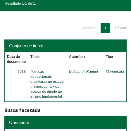
Resultado 1-1 de 1.
Anterior
1
Póximo
Conjunto de itens:
Data do
Título
Autor(es)
Tipo
documento
2013
Políticas
Dallagnol, Raquel
Monografia
educacionais
brasileiras no estado
mínimo: contextos
acerca do direito ao
ensino fundamental
Busca facetada
Orientador