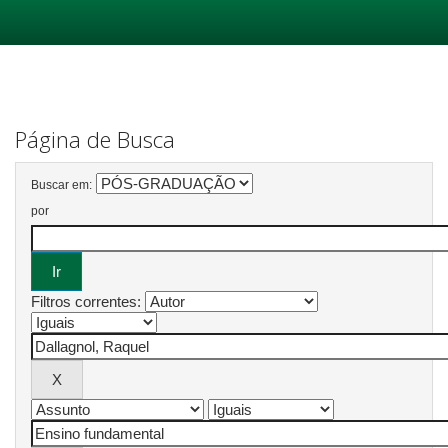
Skip
navigation
Página de Busca
Buscar em:
por
Filtros correntes: