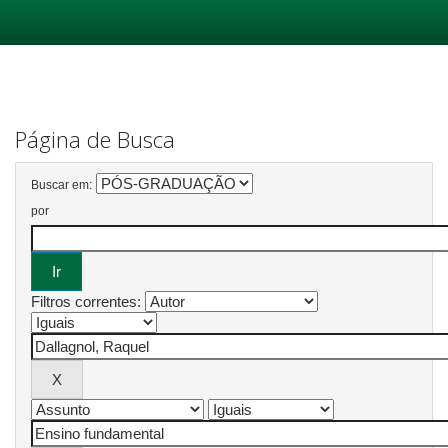
Skip
navigation
Página de Busca
Buscar em:
por
Filtros correntes: