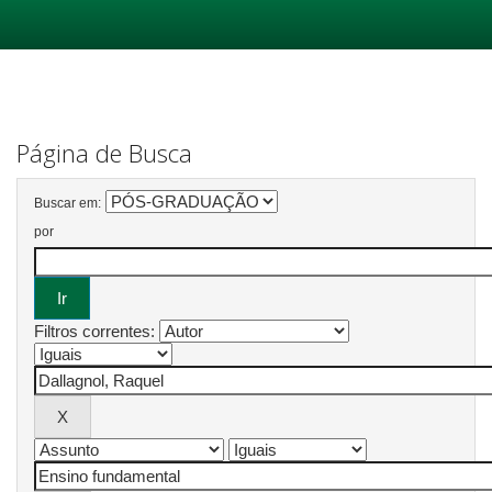
Skip
navigation
Página de Busca
Buscar em:
por
Filtros correntes: