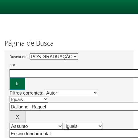
Skip
navigation
Página de Busca
Buscar em:
por
Filtros correntes: