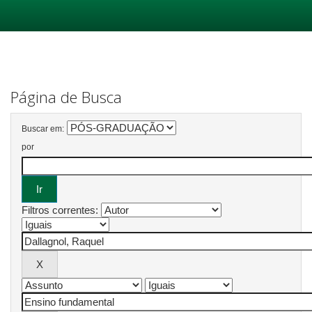
Skip
navigation
Página de Busca
Buscar em:
por
Filtros correntes: