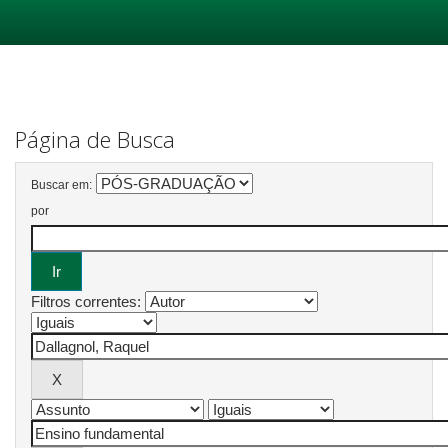
Skip
navigation
Página de Busca
Buscar em:
por
Filtros correntes: