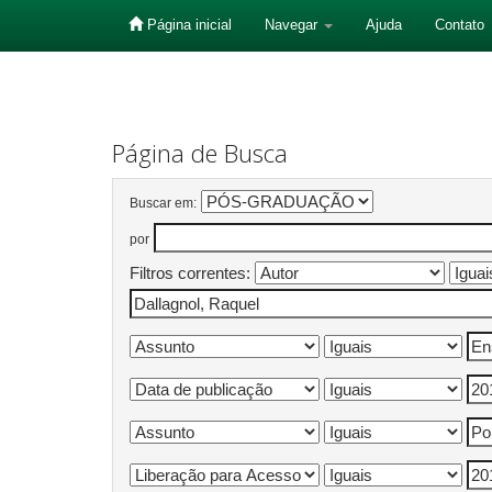
Página inicial
Navegar
Ajuda
Contato
Skip
navigation
Página de Busca
Buscar em:
por
Filtros correntes: