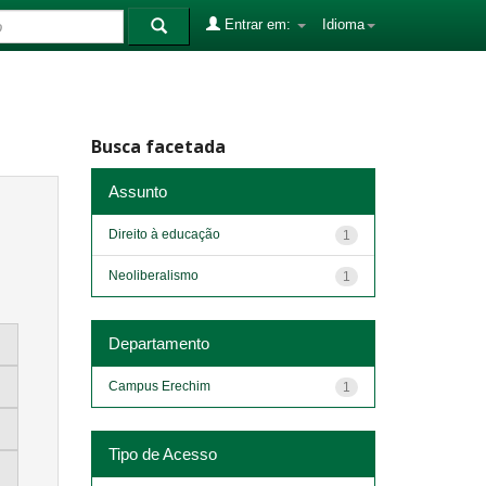
Entrar em:
Idioma
Busca facetada
Assunto
Direito à educação
1
Neoliberalismo
1
Departamento
Campus Erechim
1
Tipo de Acesso