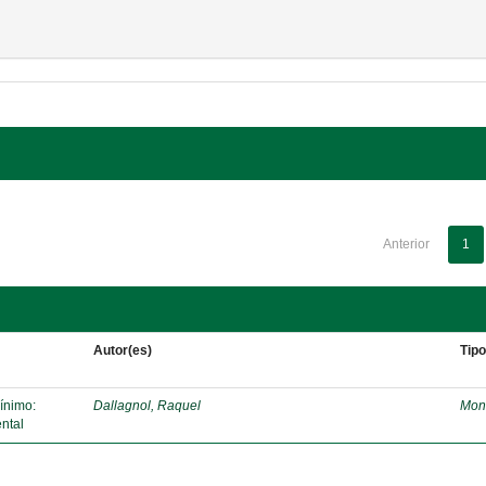
Anterior
1
Autor(es)
Tip
mínimo:
Dallagnol, Raquel
Mon
ntal