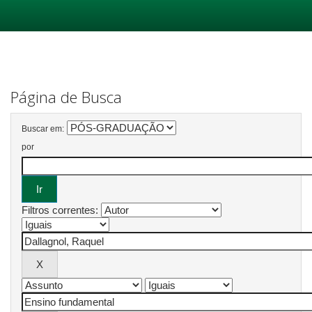
Skip
navigation
Página de Busca
Buscar em:
por
Filtros correntes: