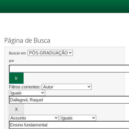
Skip
navigation
Página de Busca
Buscar em:
por
Filtros correntes: