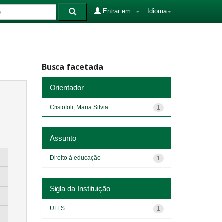
Entrar em:
Idioma
Busca facetada
Orientador
Cristofoli, Maria Silvia
1
Assunto
Direito à educação
1
Sigla da Instituição
UFFS
1