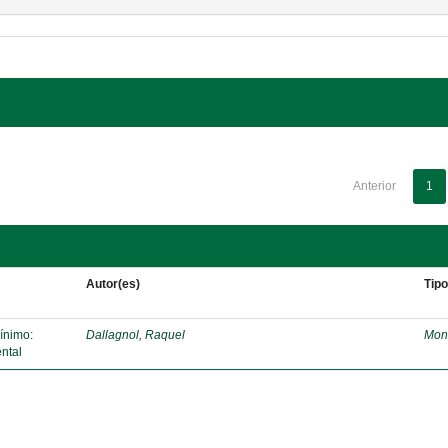
Anterior
1
Autor(es)
Tip
mínimo:
Dallagnol, Raquel
Mon
ntal