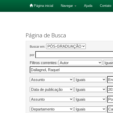
Página inicial
Navegar
Ajuda
Contato
Skip
navigation
Página de Busca
Buscar em:
por
Filtros correntes: