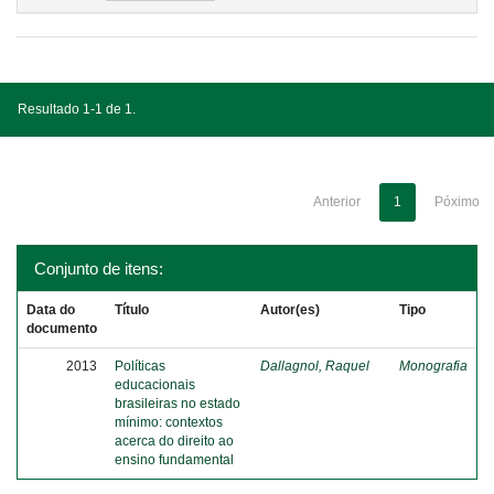
Resultado 1-1 de 1.
Anterior
1
Póximo
Conjunto de itens:
Data do
Título
Autor(es)
Tipo
documento
2013
Políticas
Dallagnol, Raquel
Monografia
educacionais
brasileiras no estado
mínimo: contextos
acerca do direito ao
ensino fundamental