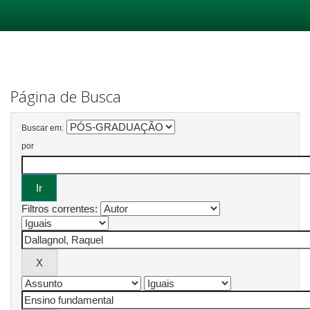
Skip
navigation
Página de Busca
Buscar em:
por
Filtros correntes: