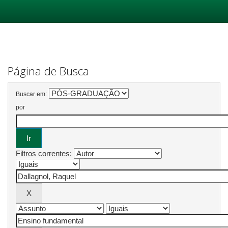
Skip
navigation
Página de Busca
Buscar em:
por
Filtros correntes: