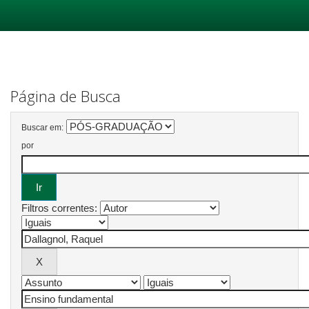
Skip
navigation
Página de Busca
Buscar em:
por
Filtros correntes: