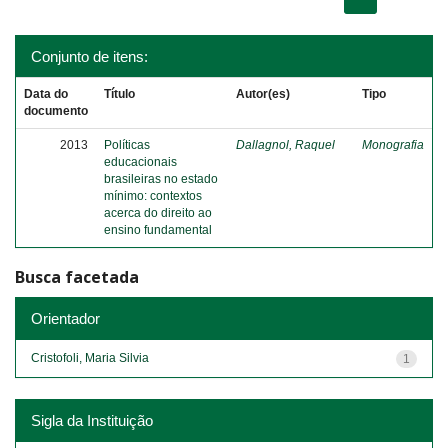
Conjunto de itens:
Data do
Título
Autor(es)
Tipo
documento
2013
Políticas
Dallagnol, Raquel
Monografia
educacionais
brasileiras no estado
mínimo: contextos
acerca do direito ao
ensino fundamental
Busca facetada
Orientador
Cristofoli, Maria Silvia
1
Sigla da Instituição