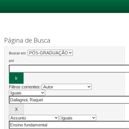
Skip
navigation
Página de Busca
Buscar em:
por
Filtros correntes: