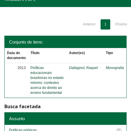
Anterior
1
Póximo
Conjunto de itens:
Data do
Título
Autor(es)
Tipo
documento
2013
Políticas
Dallagnol, Raquel
Monografia
educacionais
brasileiras no estado
mínimo: contextos
acerca do direito ao
ensino fundamental
Busca facetada
Assunto
Políticas públicas
1