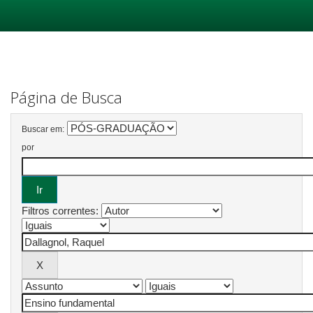
Skip
navigation
Página de Busca
Buscar em:
por
Filtros correntes: