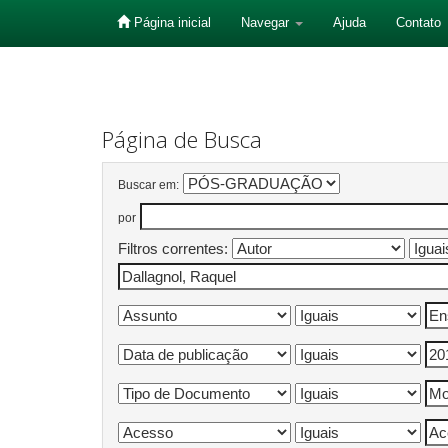
Página inicial
Navegar
Ajuda
Contato
Skip
navigation
Página de Busca
Buscar em:
por
Filtros correntes: