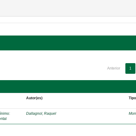
Anterior
1
Autor(es)
Tip
mínimo:
Dallagnol, Raquel
Mon
ntal