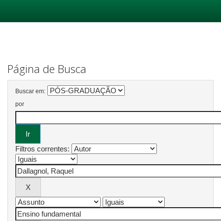
Skip
navigation
Página de Busca
Buscar em:
por
Filtros correntes: