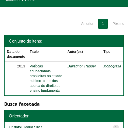
Anterior
1
Póximo
Conjunto de itens:
Data do
Título
Autor(es)
Tipo
documento
2013
Políticas
Dallagnol, Raquel
Monografia
educacionais
brasileiras no estado
mínimo: contextos
acerca do direito ao
ensino fundamental
Busca facetada
Orientador
Cristofoli, Maria Silvia
1