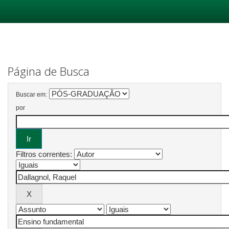
Skip
navigation
Página de Busca
Buscar em:
por
Filtros correntes: