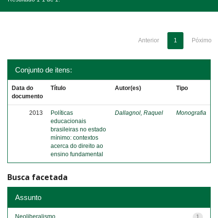
Anterior
1
Póximo
Conjunto de itens:
Data do
Título
Autor(es)
Tipo
documento
2013
Políticas
Dallagnol, Raquel
Monografia
educacionais
brasileiras no estado
mínimo: contextos
acerca do direito ao
ensino fundamental
Busca facetada
Assunto
Neoliberalismo
1