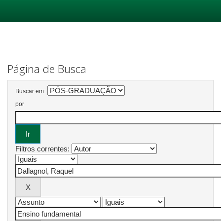
Skip
navigation
Página de Busca
Buscar em:
por
Filtros correntes: