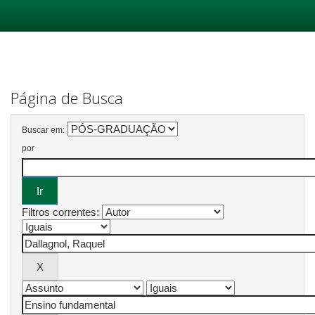
Skip
navigation
Página de Busca
Buscar em:
por
Filtros correntes: