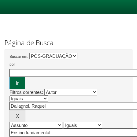
Skip
navigation
Página de Busca
Buscar em:
por
Filtros correntes: