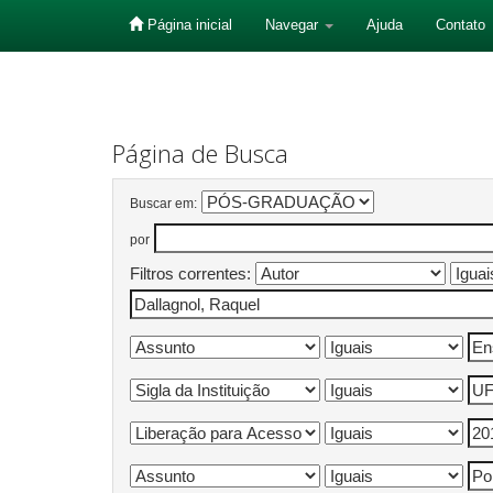
Página inicial
Navegar
Ajuda
Contato
Skip
navigation
Página de Busca
Buscar em:
por
Filtros correntes: