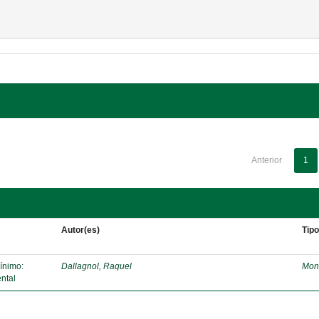
Anterior
1
Autor(es)
Tip
mínimo:
Dallagnol, Raquel
Mon
ntal