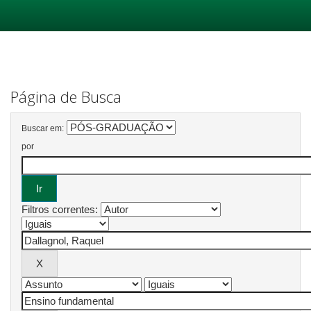
Skip
navigation
Página de Busca
Buscar em:
por
Filtros correntes: