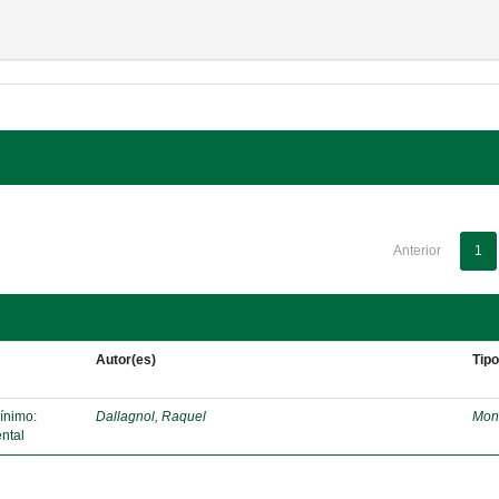
Anterior
1
Autor(es)
Tip
mínimo:
Dallagnol, Raquel
Mon
ntal