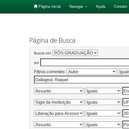
Página inicial
Navegar
Ajuda
Contato
Skip
navigation
Página de Busca
Buscar em:
por
Filtros correntes: