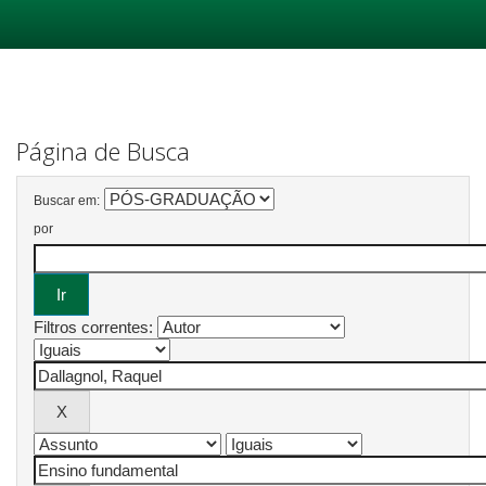
Skip
navigation
Página de Busca
Buscar em:
por
Filtros correntes: