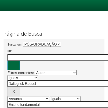
Skip
navigation
Página de Busca
Buscar em:
por
Filtros correntes: