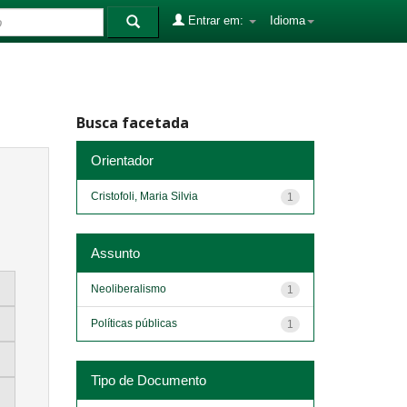
Entrar em:
Idioma
Busca facetada
Orientador
Cristofoli, Maria Silvia
1
Assunto
Neoliberalismo
1
Políticas públicas
1
Tipo de Documento