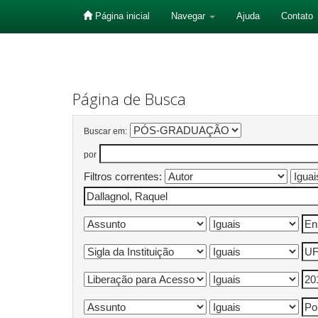
Página inicial
Navegar
Ajuda
Contato
Skip
navigation
Página de Busca
Buscar em:
por
Filtros correntes: