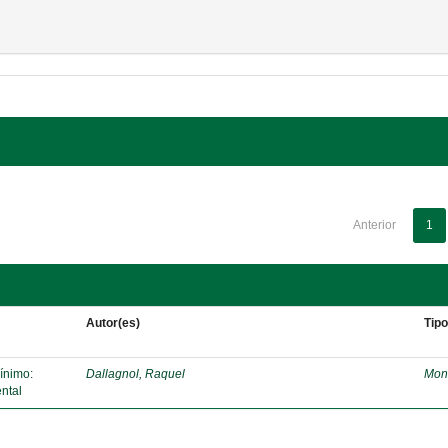
Anterior
1
Autor(es)
Tip
mínimo:
Dallagnol, Raquel
Mon
ntal