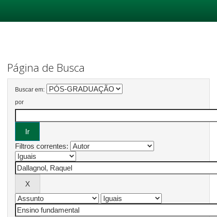
Skip
navigation
Página de Busca
Buscar em:
por
Filtros correntes: