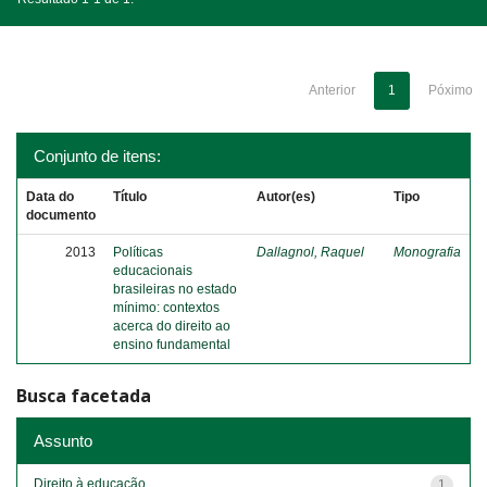
Anterior
1
Póximo
Conjunto de itens:
Data do
Título
Autor(es)
Tipo
documento
2013
Políticas
Dallagnol, Raquel
Monografia
educacionais
brasileiras no estado
mínimo: contextos
acerca do direito ao
ensino fundamental
Busca facetada
Assunto
Direito à educação
1