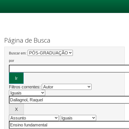
Skip
navigation
Página de Busca
Buscar em:
por
Filtros correntes: