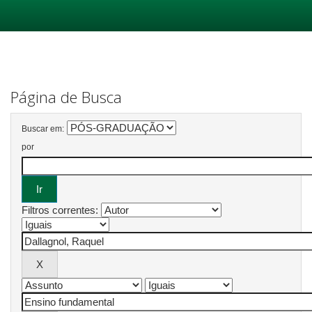
Skip
navigation
Página de Busca
Buscar em:
por
Filtros correntes: