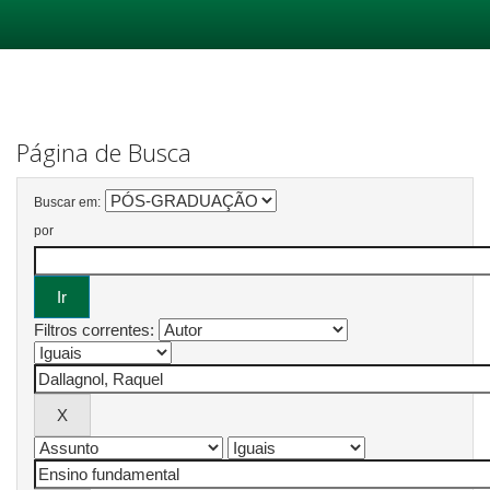
Skip
navigation
Página de Busca
Buscar em:
por
Filtros correntes: