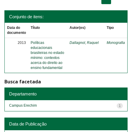
Conjunto de itens:
Data do
Título
Autor(es)
Tipo
documento
2013
Políticas
Dallagnol, Raquel
Monografia
educacionais
brasileiras no estado
mínimo: contextos
acerca do direito ao
ensino fundamental
Busca facetada
Departamento
Campus Erechim
1
Data de Publicação