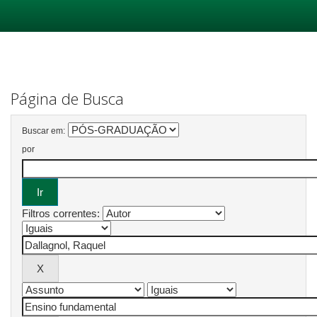
Skip
navigation
Página de Busca
Buscar em:
por
Filtros correntes: