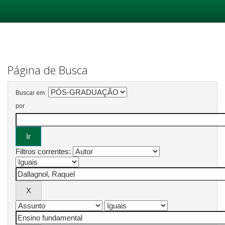
Skip
navigation
Página de Busca
Buscar em:
por
Filtros correntes: