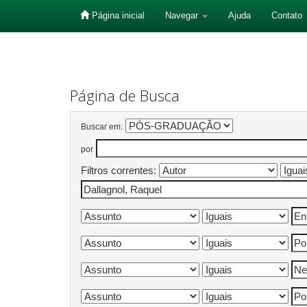
Página inicial
Navegar
Ajuda
Contato
Skip
navigation
Página de Busca
Buscar em:
por
Filtros correntes: