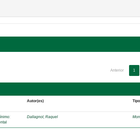
Anterior
1
Autor(es)
Tip
mínimo:
Dallagnol, Raquel
Mon
ntal