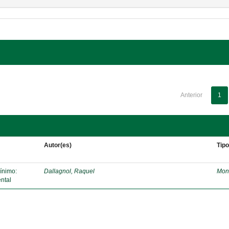
Anterior
1
Autor(es)
Tip
mínimo:
Dallagnol, Raquel
Mon
ntal