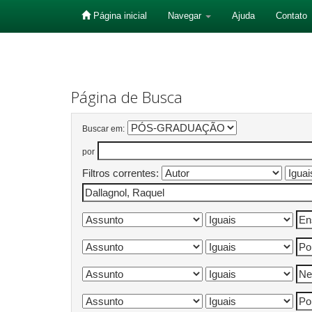
Página inicial
Navegar
Ajuda
Contato
Skip
navigation
Página de Busca
Buscar em:
por
Filtros correntes: