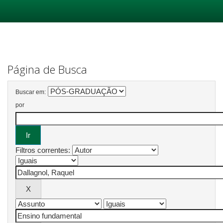
Skip
navigation
Página de Busca
Buscar em:
por
Filtros correntes: