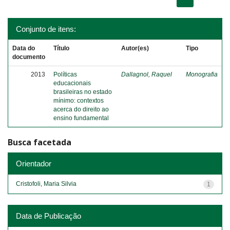
Conjunto de itens:
Data do
Título
Autor(es)
Tipo
documento
2013
Políticas
Dallagnol, Raquel
Monografia
educacionais
brasileiras no estado
mínimo: contextos
acerca do direito ao
ensino fundamental
Busca facetada
Orientador
Cristofoli, Maria Silvia
1
Data de Publicação