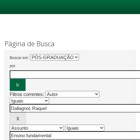
Skip
navigation
Página de Busca
Buscar em:
por
Filtros correntes: