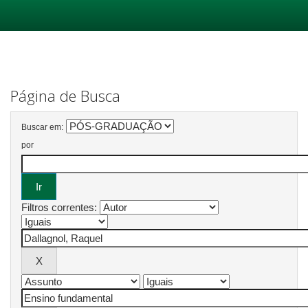
Skip
navigation
Página de Busca
Buscar em:
por
Filtros correntes: