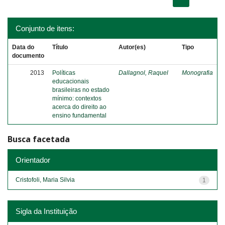
Conjunto de itens:
Data do
Título
Autor(es)
Tipo
documento
2013
Políticas
Dallagnol, Raquel
Monografia
educacionais
brasileiras no estado
mínimo: contextos
acerca do direito ao
ensino fundamental
Busca facetada
Orientador
Cristofoli, Maria Silvia
1
Sigla da Instituição