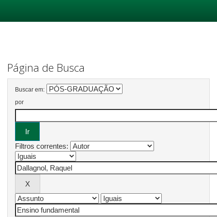
Skip
navigation
Página de Busca
Buscar em:
por
Filtros correntes: