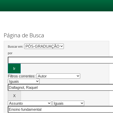
Skip
navigation
Página de Busca
Buscar em:
por
Filtros correntes: