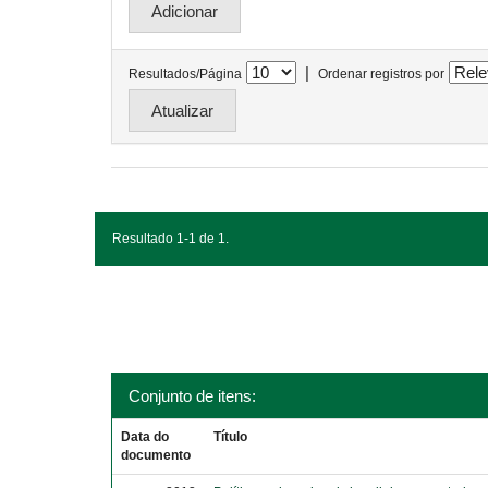
|
Resultados/Página
Ordenar registros por
Resultado 1-1 de 1.
Conjunto de itens:
Data do
Título
documento