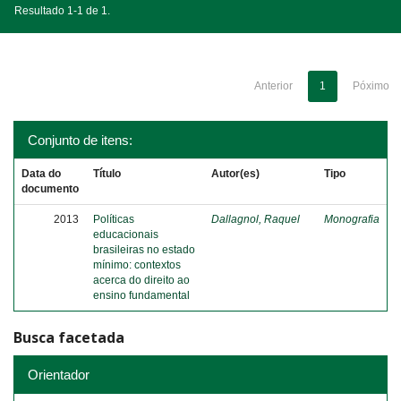
Resultado 1-1 de 1.
Anterior
1
Póximo
Conjunto de itens:
Data do
Título
Autor(es)
Tipo
documento
2013
Políticas
Dallagnol, Raquel
Monografia
educacionais
brasileiras no estado
mínimo: contextos
acerca do direito ao
ensino fundamental
Busca facetada
Orientador