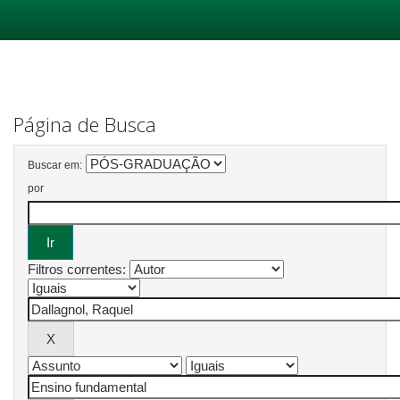
Skip
navigation
Página de Busca
Buscar em:
por
Filtros correntes: