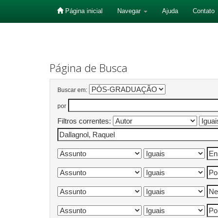
Página inicial
Navegar
Ajuda
Contato
Skip
navigation
Página de Busca
Buscar em:
por
Filtros correntes: