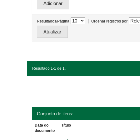
|
Resultados/Página
Ordenar registros por
Resultado 1-1 de 1.
Conjunto de itens:
Data do
Título
documento