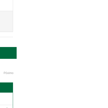
Póximo
o