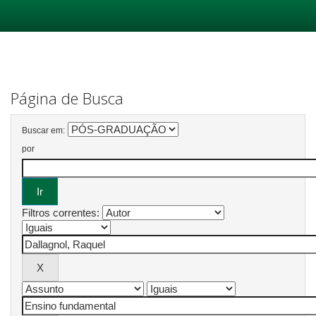
Skip
navigation
Página de Busca
Buscar em:
por
Filtros correntes: